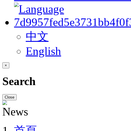
中文
English
×
Search
Close
首頁