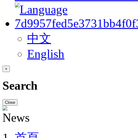
中文
English
×
Search
Close
首頁