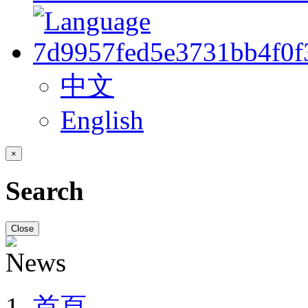
中文
English
×
Search
Close
首頁