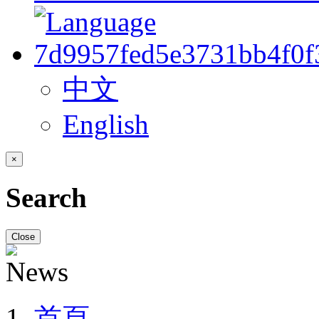
中文
English
×
Search
Close
首頁