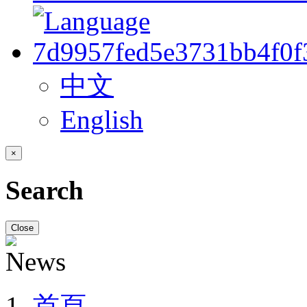
中文
English
×
Search
Close
首頁