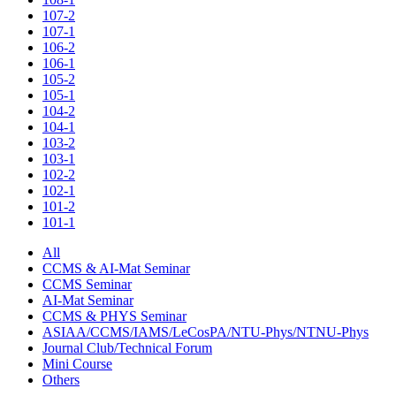
107-2
107-1
106-2
106-1
105-2
105-1
104-2
104-1
103-2
103-1
102-2
102-1
101-2
101-1
All
CCMS & AI-Mat Seminar
CCMS Seminar
AI-Mat Seminar
CCMS & PHYS Seminar
ASIAA/CCMS/IAMS/LeCosPA/NTU-Phys/NTNU-Phys
Journal Club/Technical Forum
Mini Course
Others