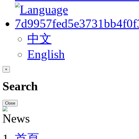
中文
English
×
Search
Close
首頁