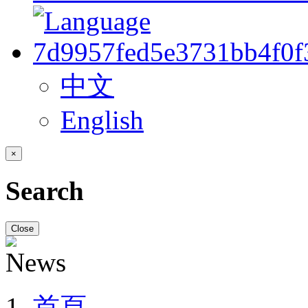
中文
English
×
Search
Close
首頁