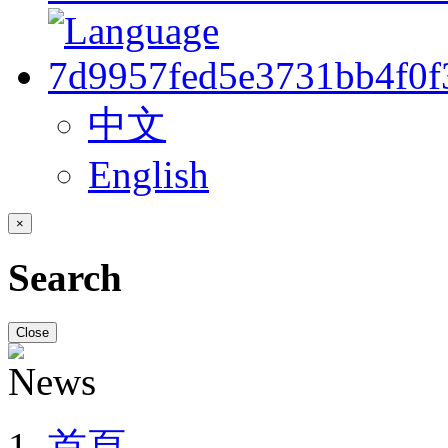
中文
English
×
Search
Close
首頁