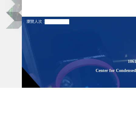
瀏覽人次
10
Center for Condensed 