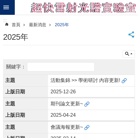
跳到主要內容區塊
進
:::
階
首頁
最新消息
2025年
搜
尋
_
2025年
最
新
消
息
研
活動集錦 >> 學術研討 內容更新!
究
項
2025-12-26
目
期刊論文更新~
研
究
2025-04-24
成
會議海報更新~
果