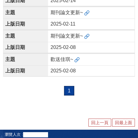
2025-02-14
研
究
期刊論文更新~
團
隊
2025-02-11
活
期刊論文更新~
動
集
2025-02-08
錦
歡送佳琪~
聯
絡
2025-02-08
我
們
1
舊
實
驗
室
網
回上一頁
回最上面
站
瀏覽人次