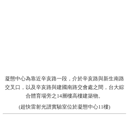
研
究
團
隊
活
動
集
錦
聯
絡
我
們
凝態中心為靠近辛亥路一段，介於辛亥路與新生南路
交叉口，以及辛亥路與建國南路交會處之間，台大綜
舊
實
合體育場旁之14層樓高樓建築物。
驗
室
(超快雷射光譜實驗室位於凝態中心11樓)
網
站