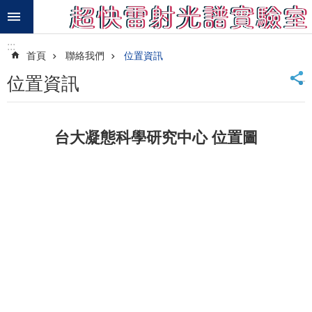
跳到主要內容區塊
進
:::
階
首頁
聯絡我們
位置資訊
搜
尋
_
位置資訊
最
新
消
台大凝態科學研究中心 位置圖
息
研
究
項
目
研
究
成
果