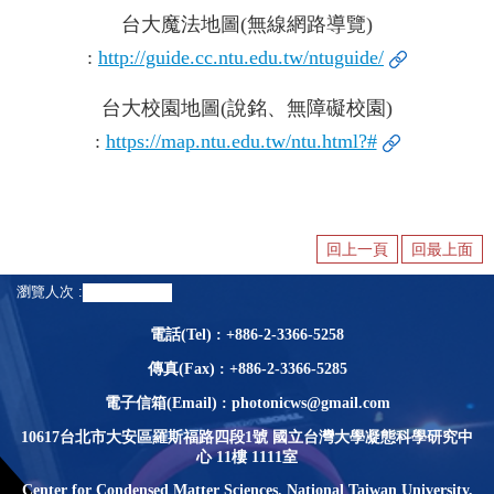
意
台大魔法地圖(無線網路導覽)
見
:
http://guide.cc.ntu.edu.tw/ntuguide/
台大校園地圖(說銘、無障礙校園)
:
https://map.ntu.edu.tw/ntu.html?#
回上一頁
回最上面
瀏覽人次
電話(Tel) : +886-2-3366-5258
傳真(Fax) : +886-2-3366-5285
電子信箱(Email) : photonicws@gmail.com
10617台北市大安區羅斯福路四段1號 國立台灣大學凝態科學研究中
心 11樓 1111室
Center for Condensed Matter Sciences, National Taiwan University,