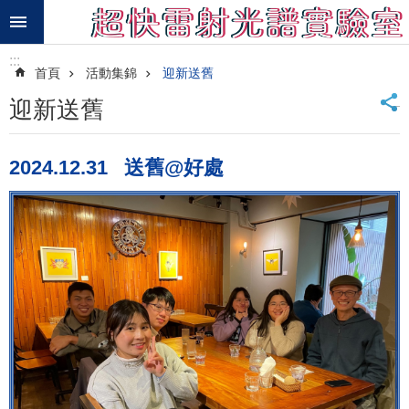
跳到主要內容區塊
進
:::
階
首頁
活動集錦
迎新送舊
搜
尋
_
迎新送舊
最
新
2024.12.31 送舊@好處
消
息
研
究
項
目
研
究
成
果