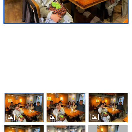
研
究
團
隊
活
動
集
錦
聯
絡
我
們
舊
實
驗
室
網
站