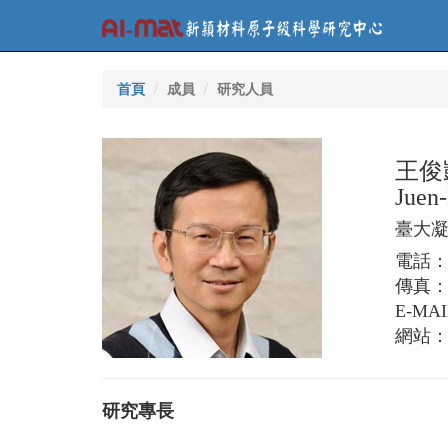
首頁
成員
研究人員
王俊
Juen
臺大
電話：(0
傳真：(0
E-MA
網站
研究專長