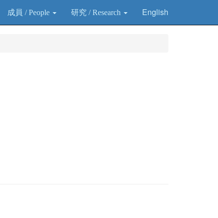
English
成員 / People
研究 / Research