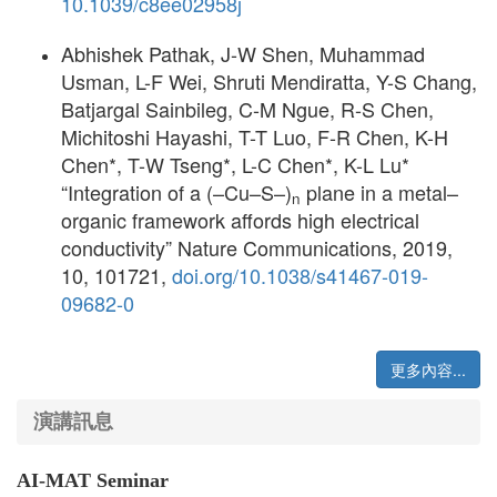
10.1039/c8ee02958j
Abhishek Pathak, J-W Shen, Muhammad
Usman, L-F Wei, Shruti Mendiratta, Y-S Chang,
Batjargal Sainbileg, C-M Ngue, R-S Chen,
Michitoshi Hayashi, T-T Luo, F-R Chen, K-H
Chen*, T-W Tseng*, L-C Chen*, K-L Lu*
“Integration of a (–Cu–S–)
plane in a metal–
n
organic framework affords high electrical
conductivity” Nature Communications, 2019,
10, 101721,
doi.org/10.1038/s41467-019-
09682-0
更多內容...
演講訊息
AI-MAT Seminar