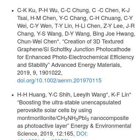
C-K Ku, P-H Wu, C-C Chung, C -C Chen, K-J
Tsai, H-M Chen, Y-C Chang, C-H Chuang, C-Y
Wei, C-Y Wen, T-Y Lin, H-Li Chen, Z-Y Lee, J-R
Chang, Y-S Wang, D-Y Wang, Bing Joe Hwang,
Chun-Wei Chen*. “Creation of 3D Textured
Graphene/Si Schottky Junction Photocathode
for Enhanced Photo‐Electrochemical Efficiency
and Stability” Advanced Energy Materials,
2019, 9, 1901022,
doi.org/10.1002/aenm.201970115
H-H Huang, Y-C Shih, Leeyih Wang*, K-F Lin*
“Boosting the ultra-stable unencapsulated
perovskite solar cells by using
montmorillonite/CH
NH
PbI
nanocomposite
3
3
3
as photoactive layer” Energy & Environmental
Science, 2019, 12:165,
DOI: