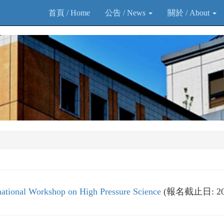
首頁 / Home
公告 / News
關於 / About
nal Workshop on High Pressure Science
(報名截止日: 202