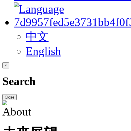
中文
English
×
Search
Close