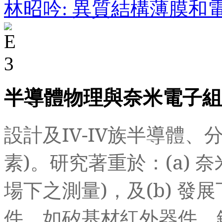
林昭吟: 異質結構薄膜和
半導體物理與奈米電子組
設計及
IV-IV
族半導體、
素
)
。研究著重於：
(a)
奈
場下之測量
)
，及
(b)
發展
件，如矽基材紅外器件，