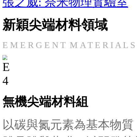
張之威: 奈米物理實驗室
新穎尖端材料領域
E M E R G E N T M A T E R I A L 
無機尖端材料組
以碳與氮元素為基本物質