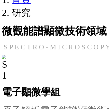
研究
微觀能譜顯微技術領域
S P E C T R O - M I C R O S C O P
電子顯微學組