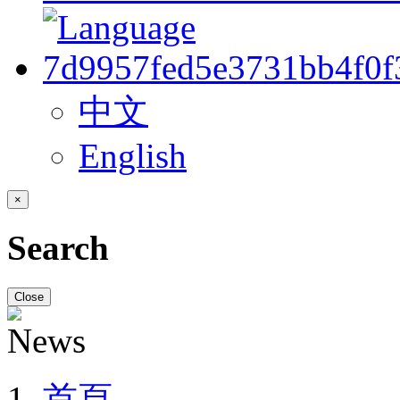
中文
English
×
Search
Close
首頁