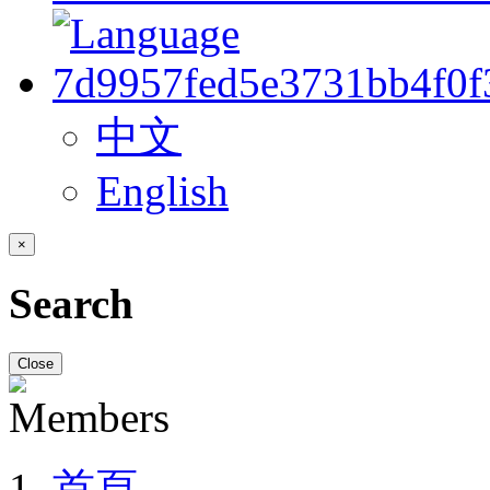
中文
English
×
Search
Close
首頁