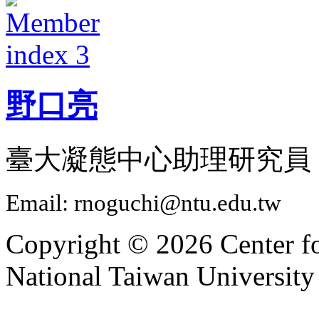
野口亮
臺大凝態中心助理研究員
Email: rnoguchi@ntu.edu.tw
Copyright © 2026 Center f
National Taiwan University