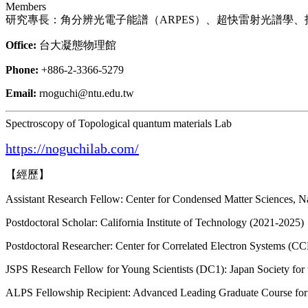
Members
研究專長：角分辨光電子能譜（ARPES）、超快雷射光譜學
Office:
台大凝態物理館
Phone:
+886-2-3366-5279
Email:
rnoguchi@ntu.edu.tw
Spectroscopy of Topological quantum materials Lab
https://noguchilab.com/
【經歷】
Assistant Research Fellow: Center for Condensed Matter Sciences, N
Postdoctoral Scholar: California Institute of Technology (2021-2025)
Postdoctoral Researcher: Center for Correlated Electron Systems (CCE
JSPS Research Fellow for Young Scientists (DC1): Japan Society for
ALPS Fellowship Recipient: Advanced Leading Graduate Course for