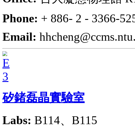
Phone:
+ 886- 2 - 3366-52
Email:
hhcheng@ccms.ntu.
矽鍺磊晶實驗室
Labs:
B114、B115