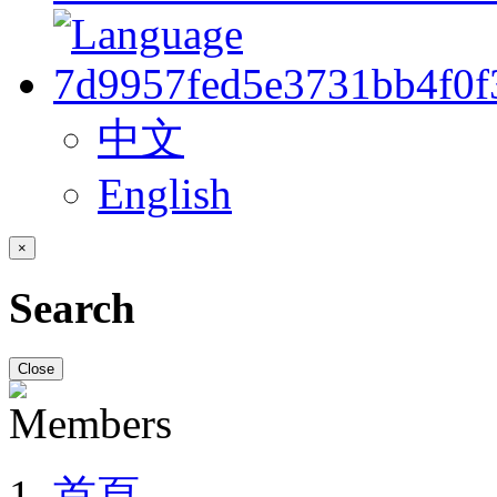
中文
English
×
Search
Close
首頁