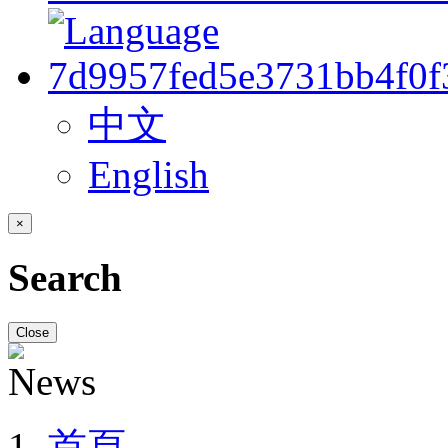
中文
English
×
Search
Close
首頁