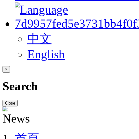
中文
English
×
Search
Close
首頁