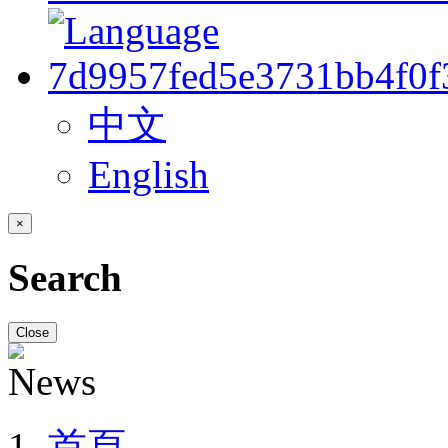
中文
English
×
Search
Close
首頁