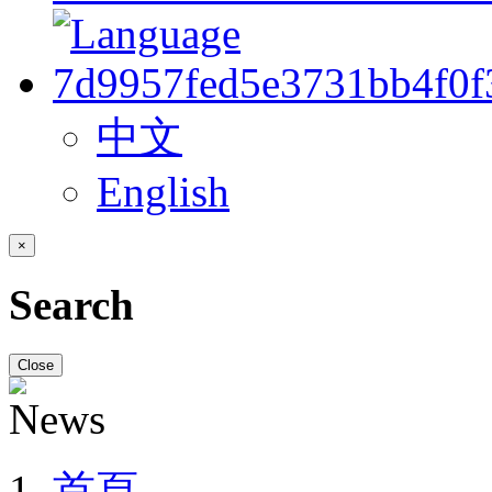
中文
English
×
Search
Close
首頁