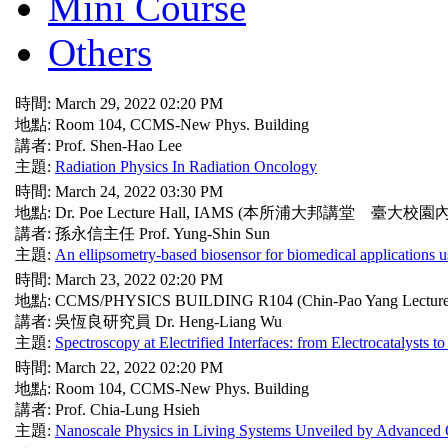
Mini Course
Others
時間: March 29, 2022 02:20 PM
地點: Room 104, CCMS-New Phys. Building
講者: Prof. Shen-Hao Lee
主題:
Radiation Physics In Radiation Oncology
時間: March 24, 2022 03:30 PM
地點: Dr. Poe Lecture Hall, IAMS (本所浦大邦講堂 臺大校園內
講者: 孫永信主任 Prof. Yung-Shin Sun
主題:
An ellipsometry-based biosensor for biomedical applications u
時間: March 23, 2022 02:20 PM
地點: CCMS/PHYSICS BUILDING R104 (Chin-Pao Yang Lecture 
講者: 吳恆良研究員 Dr. Heng-Liang Wu
主題:
Spectroscopy at Electrified Interfaces: from Electrocatalysts to
時間: March 22, 2022 02:20 PM
地點: Room 104, CCMS-New Phys. Building
講者: Prof. Chia-Lung Hsieh
主題:
Nanoscale Physics in Living Systems Unveiled by Advanced 