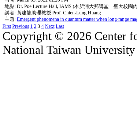
地點: Dr. Poe Lecture Hall, IAMS (本所浦大邦講堂 臺大校園內
講者: 黃建龍助理教授 Prof. Chien-Lung Huang
主題:
Emergent phenomena in quantum matter when long-range magn
First
Previous
1
2
3
4
Next
Last
Copyright © 2026 Center f
National Taiwan University