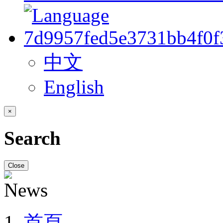
中文
English
×
Search
Close
首頁