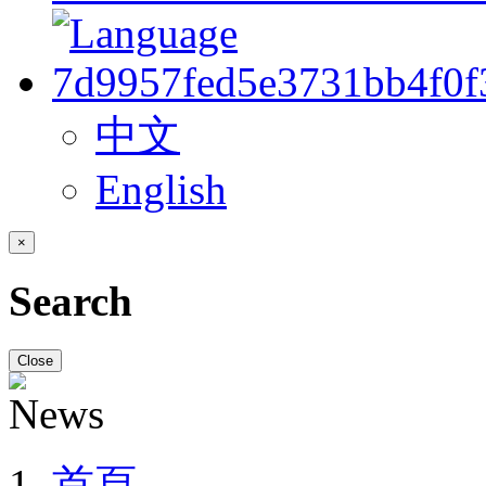
中文
English
×
Search
Close
首頁