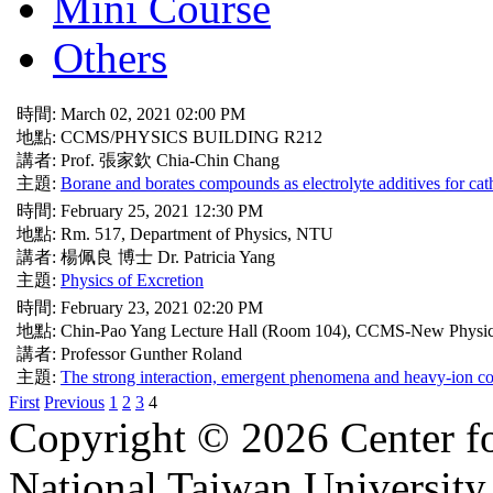
Mini Course
Others
時間: March 02, 2021 02:00 PM
地點: CCMS/PHYSICS BUILDING R212
講者: Prof. 張家欽 Chia-Chin Chang
主題:
Borane and borates compounds as electrolyte additives for cath
時間: February 25, 2021 12:30 PM
地點: Rm. 517, Department of Physics, NTU
講者: 楊佩良 博士 Dr. Patricia Yang
主題:
Physics of Excretion
時間: February 23, 2021 02:20 PM
地點: Chin-Pao Yang Lecture Hall (Room 104), CCMS-New Physic
講者: Professor Gunther Roland
主題:
The strong interaction, emergent phenomena and heavy-ion col
First
Previous
1
2
3
4
Copyright © 2026 Center f
National Taiwan University