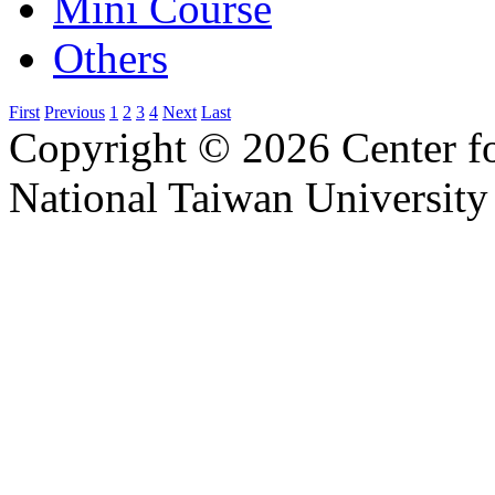
Mini Course
Others
First
Previous
1
2
3
4
Next
Last
Copyright © 2026 Center f
National Taiwan University