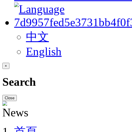
中文
English
×
Search
Close
首頁