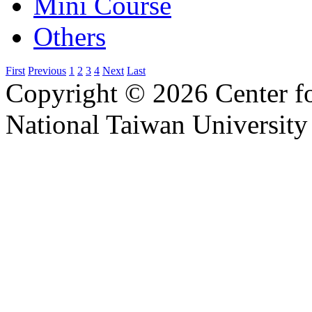
Mini Course
Others
First
Previous
1
2
3
4
Next
Last
Copyright © 2026 Center f
National Taiwan University