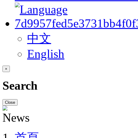
中文
English
×
Search
Close
首頁