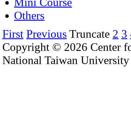
Mini Course
Others
First
Previous
Truncate
2
3
Copyright © 2026 Center f
National Taiwan University