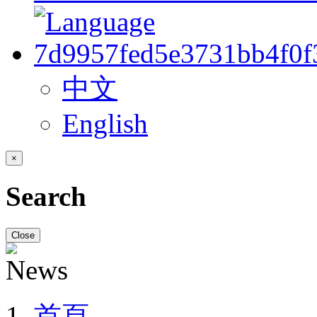
中文
English
×
Search
Close
首頁