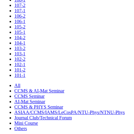
107-2
107-1
106-2
106-1
105-2
105-1
104-2
104-1
103-2
103-1
102-2
102-1
101-2
101-1
All
CCMS & AI-Mat Seminar
CCMS Seminar
AI-Mat Seminar
CCMS & PHYS Seminar
ASIAA/CCMS/IAMS/LeCosPA/NTU-Phys/NTNU-Phys
Journal Club/Technical Forum
Mini Course
Others