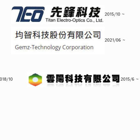
6 ~
2015/10 ~
1 ~
2021/06 ~
 ~ 2018/10
2015/6 ~