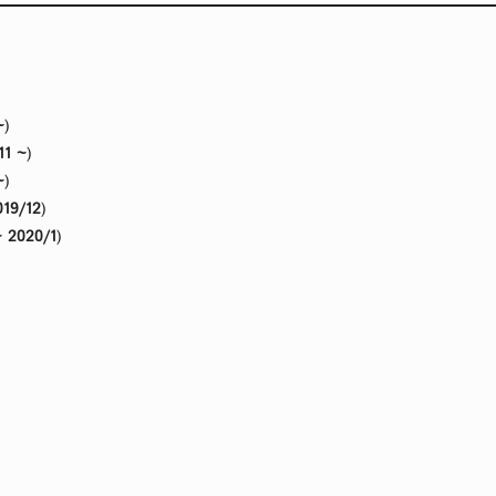
~
)
11 ~
)
~
)
019/12
)
~ 2020/1
)