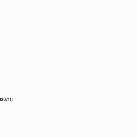
020/11
)