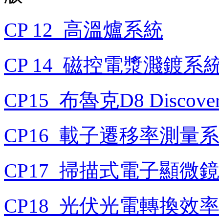
CP 12_高溫爐系統
CP 14_磁控電漿濺鍍系
CP15_布魯克D8 Disco
CP16_載子遷移率測量
CP17_掃描式電子顯微
CP18_光伏光電轉換效