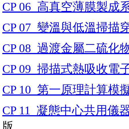
CP 06_高真空薄膜製成
CP 07_變溫與低溫掃
CP 08_過渡金屬二硫
CP 09_掃描式熱吸收電
CP 10_第一原理計算
CP 11_凝態中心共用
版