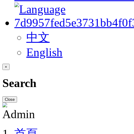
中文
English
×
Search
Close
首頁