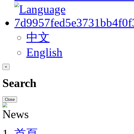
中文
English
×
Search
Close
首頁