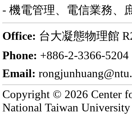
- 機電管理、電信業務、
Office:
台大凝態物理館 R2
Phone:
+886-2-3366-5204
Email:
rongjunhuang@ntu.
Copyright © 2026 Center f
National Taiwan University