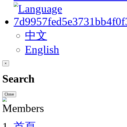
中文
English
×
Search
Close
首頁