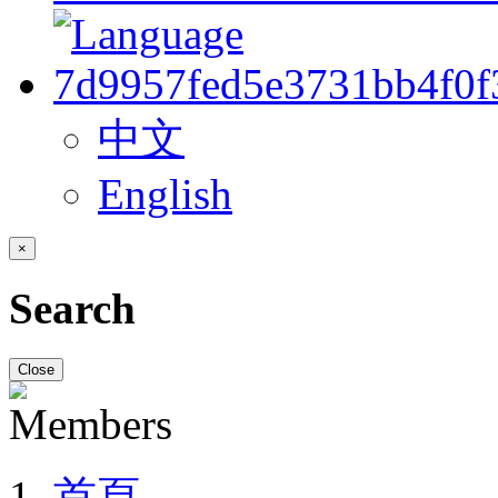
中文
English
×
Search
Close
首頁