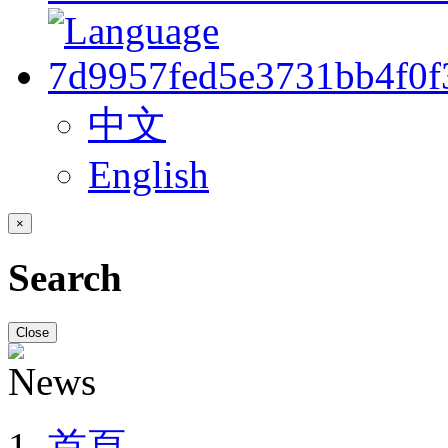
中文
English
×
Search
Close
首頁