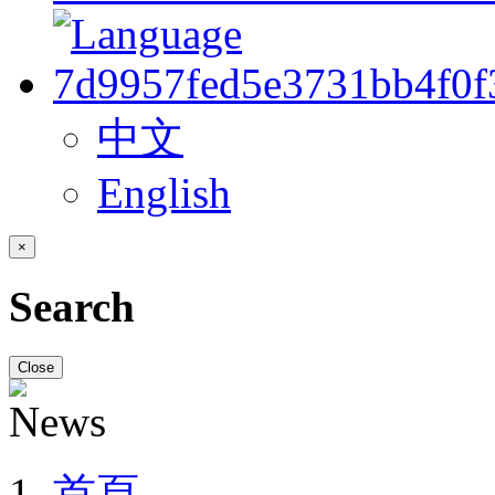
中文
English
×
Search
Close
首頁