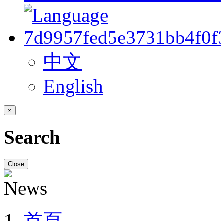
中文
English
×
Search
Close
首頁