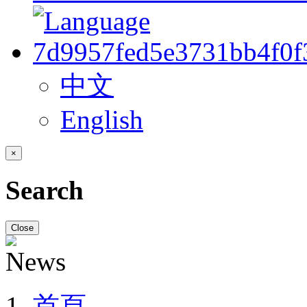
中文
English
×
Search
Close
首頁