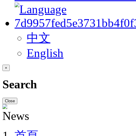
中文
English
×
Search
Close
首頁