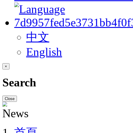
中文
English
×
Search
Close
首頁