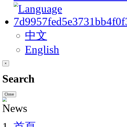
中文
English
×
Search
Close
首頁