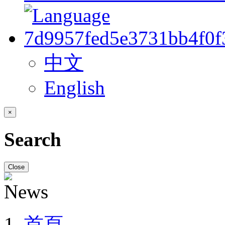
中文
English
×
Search
Close
首頁