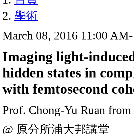
學術
March 08, 2016 11:00 AM
Imaging light-induce
hidden states in comp
with femtosecond coh
Prof. Chong-Yu Ruan from
@ 原分所浦大邦講堂