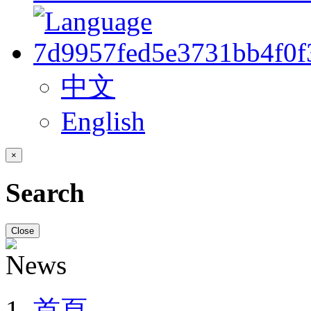
中文
English
×
Search
Close
首頁