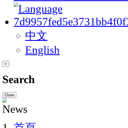
中文
English
×
Search
Close
首頁