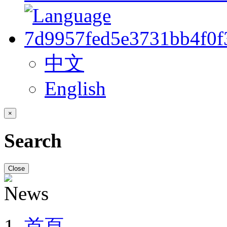
中文
English
×
Search
Close
首頁