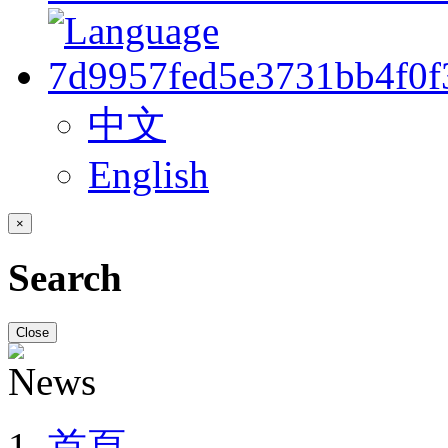
中文
English
×
Search
Close
首頁