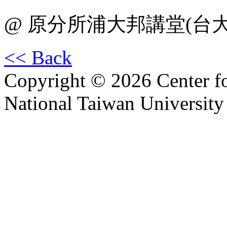
@ 原分所浦大邦講堂(台
<< Back
Copyright © 2026 Center f
National Taiwan University