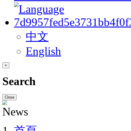
中文
English
×
Search
Close
首頁